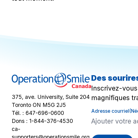
Des sourires
Inscrivez-vous 
magnifiques tr
375, ave. University, Suite 204
Toronto ON M5G 2J5
Adresse courriel
(Né
Tél. :
647-696-0600
Dons :
1-844-376-4530
ca-
supporters@operationsmile.org