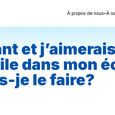
À propos de nous
À sa
ant et j’aimera
ile dans mon é
je le faire?