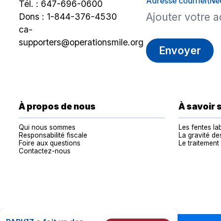
Adresse courriel
(Né
Tél. :
647-696-0600
Dons :
1-844-376-4530
ca-
supporters@operationsmile.org
À propos de nous
À savoir 
Qui nous sommes
Les fentes lab
Responsabilité fiscale
La gravité de
Foire aux questions
Le traitement
Contactez-nous