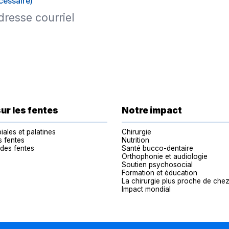
cessaire)
sur les fentes
Notre impact
iales et palatines
Chirurgie
s fentes
Nutrition
 des fentes
Santé bucco-dentaire
Orthophonie et audiologie
Soutien psychosocial
Formation et éducation
La chirurgie plus proche de chez
Impact mondial