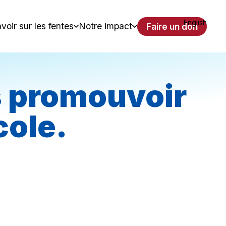
English
voir sur les fentes
Notre impact
Faire un don
is promouvoir
cole.