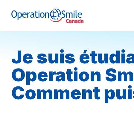
Skip to content
Operation Smile Canada
Je suis étudi
Operation Sm
Comment puis-